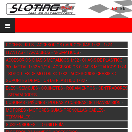
ES
EN
COCHES - KITS
-
ACCESORIOS CARROCERÍAS 1/32 - 1/24
-
LLANTAS - TAPACUBOS
-
NEUMÁTICOS
-
ACCESORIOS CHASIS METÁLICOS 1/32
-
CHASIS DE PLÁSTICO -
3D - METAL 1/32 y 1/24
-
ACCESORIOS CHASIS METÁLICOS 1/24
-
SOPORTES DE MOTOR 3D 1/32
-
ACCESORIOS CHASIS 3D
-
SOPORTES DE MOTOR DE PLÁSTICO 1/32
-
EJES - SEMIEJES
-
COJINETES - RODAMIENTOS
-
CENTRADORES
- SEPARADORES
-
CORONAS
-
PIÑONES
-
POLEAS Y CORREAS DE TRANSMISIÓN
-
MOTORES
-
MOTORES-GUÍAS-TRENCILLAS-CABLES-
TERMINALES
-
SUSPENSIONES
-
TORNILLERÍA
-