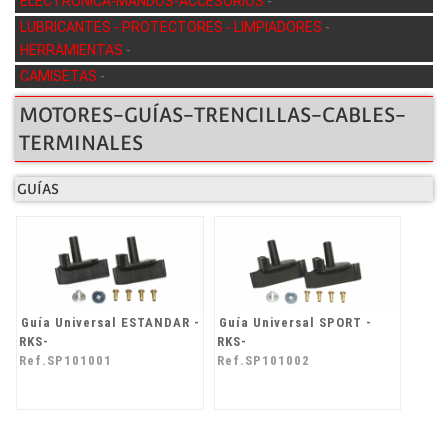
ELECTRÓNICA-MANDOS-ACCESORIOS
-
LUBRICANTES - PROTECTORES - LIMPIADORES
-
HERRAMIENTAS
-
CAMISETAS
-
MOTORES-GUÍAS-TRENCILLAS-CABLES-
TERMINALES
GUÍAS
Guía Universal ESTANDAR -
Guía Universal SPORT -
RKS-
RKS-
Ref.SP101001
Ref.SP101002