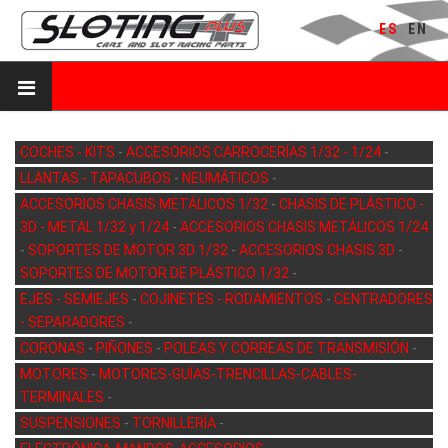
ES
EN
COCHES - KITS
-
ACCESORIOS CARROCERÍAS 1/32 - 1/24
-
LLANTAS - TAPACUBOS
-
NEUMÁTICOS
-
ACCESORIOS CHASIS METÁLICOS 1/32
-
CHASIS DE PLÁSTICO -
3D - METAL 1/32 y 1/24
-
ACCESORIOS CHASIS METÁLICOS 1/24
-
SOPORTES DE MOTOR 3D 1/32
-
ACCESORIOS CHASIS 3D
-
SOPORTES DE MOTOR DE PLÁSTICO 1/32
-
EJES - SEMIEJES
-
COJINETES - RODAMIENTOS
-
CENTRADORES
- SEPARADORES
-
CORONAS
-
PIÑONES
-
POLEAS Y CORREAS DE TRANSMISIÓN
-
MOTORES
-
MOTORES-GUÍAS-TRENCILLAS-CABLES-
TERMINALES
-
SUSPENSIONES
-
TORNILLERÍA
-