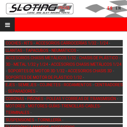
ES
EN
COCHES - KITS
-
ACCESORIOS CARROCERÍAS 1/32 - 1/24
-
LLANTAS - TAPACUBOS
-
NEUMÁTICOS
-
ACCESORIOS CHASIS METÁLICOS 1/32
-
CHASIS DE PLÁSTICO -
3D - METAL 1/32 y 1/24
-
ACCESORIOS CHASIS METÁLICOS 1/24
-
SOPORTES DE MOTOR 3D 1/32
-
ACCESORIOS CHASIS 3D
-
SOPORTES DE MOTOR DE PLÁSTICO 1/32
-
EJES - SEMIEJES
-
COJINETES - RODAMIENTOS
-
CENTRADORES
- SEPARADORES
-
CORONAS
-
PIÑONES
-
POLEAS Y CORREAS DE TRANSMISIÓN
-
MOTORES
-
MOTORES-GUÍAS-TRENCILLAS-CABLES-
TERMINALES
-
SUSPENSIONES
-
TORNILLERÍA
-