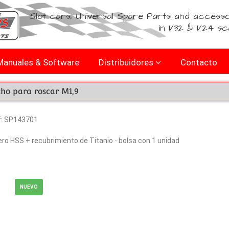
Slot cars, Universal Spare Parts and accesso
in 1/32 & 1/24 sc
Manuales & Software
Distribuidores
Contacto
ho para roscar M1,9
f: SP143701
ro HSS + recubrimiento de Titanio - bolsa con 1 unidad
NUEVO