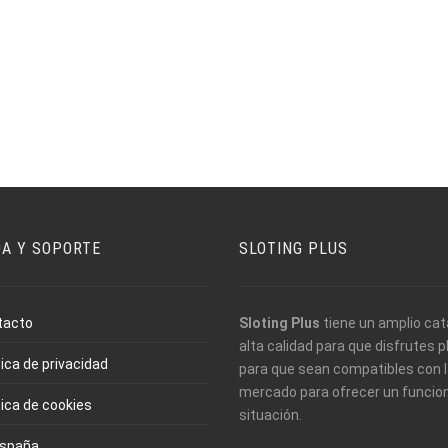
DA Y SOPORTE
SLOTING PLUS
tacto
Sloting Plus
tiene un amplio cat
alta calidad para que disfrutes
tica de privacidad
para que sean compatibles con l
mercado para ofrecer un funcio
tica de cookies
situación.
España