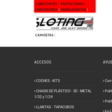
LUBRICANTES - PROTECTORES -
LIMPIADORES
|
HERRAMIENTAS
|
CAMISETAS
|
ACCESOS
AYU
COCHES - KITS
Con
CHASIS DE PLÁSTICO - 3D - METAL
Polí
1/32 y 1/24
Polí
LLANTAS - TAPACUBOS
En 