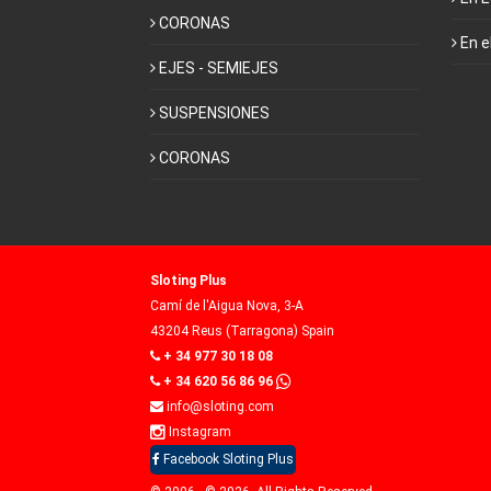
CORONAS
En e
EJES - SEMIEJES
SUSPENSIONES
CORONAS
Sloting Plus
Camí de l'Aigua Nova, 3-A
43204 Reus (Tarragona) Spain
+ 34 977 30 18 08
+ 34 620 56 86 96
info@sloting.com
Instagram
Facebook Sloting Plus