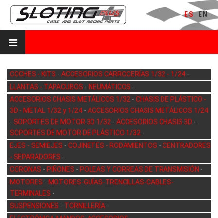
ES
EN
COCHES - KITS
-
ACCESORIOS CARROCERÍAS 1/32 - 1/24
-
LLANTAS - TAPACUBOS
-
NEUMÁTICOS
-
ACCESORIOS CHASIS METÁLICOS 1/32
-
CHASIS DE PLÁSTICO -
3D - METAL 1/32 y 1/24
-
ACCESORIOS CHASIS METÁLICOS 1/24
-
SOPORTES DE MOTOR 3D 1/32
-
ACCESORIOS CHASIS 3D
-
SOPORTES DE MOTOR DE PLÁSTICO 1/32
-
EJES - SEMIEJES
-
COJINETES - RODAMIENTOS
-
CENTRADORES
- SEPARADORES
-
CORONAS
-
PIÑONES
-
POLEAS Y CORREAS DE TRANSMISIÓN
-
MOTORES
-
MOTORES-GUÍAS-TRENCILLAS-CABLES-
TERMINALES
-
SUSPENSIONES
-
TORNILLERÍA
-