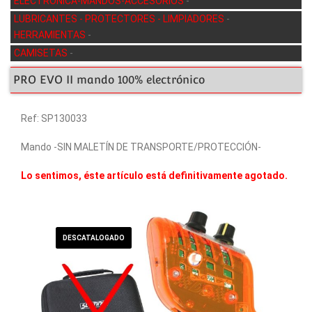
ELECTRÓNICA-MANDOS-ACCESORIOS
-
LUBRICANTES - PROTECTORES - LIMPIADORES
-
HERRAMIENTAS
-
CAMISETAS
-
PRO EVO II mando 100% electrónico
Ref: SP130033
Mando -SIN MALETÍN DE TRANSPORTE/PROTECCIÓN-
Lo sentimos, éste artículo está definitivamente agotado.
DESCATALOGADO