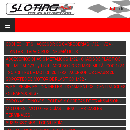
ES
EN
COCHES - KITS
-
ACCESORIOS CARROCERÍAS 1/32 - 1/24
-
LLANTAS - TAPACUBOS
-
NEUMÁTICOS
-
ACCESORIOS CHASIS METÁLICOS 1/32
-
CHASIS DE PLÁSTICO -
3D - METAL 1/32 y 1/24
-
ACCESORIOS CHASIS METÁLICOS 1/24
-
SOPORTES DE MOTOR 3D 1/32
-
ACCESORIOS CHASIS 3D
-
SOPORTES DE MOTOR DE PLÁSTICO 1/32
-
EJES - SEMIEJES
-
COJINETES - RODAMIENTOS
-
CENTRADORES
- SEPARADORES
-
CORONAS
-
PIÑONES
-
POLEAS Y CORREAS DE TRANSMISIÓN
-
MOTORES
-
MOTORES-GUÍAS-TRENCILLAS-CABLES-
TERMINALES
-
SUSPENSIONES
-
TORNILLERÍA
-