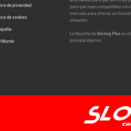
alta calidad para que disfrutes
tica de privacidad
para que sean compatibles con l
mercado para ofrecer un funcio
tica de cookies
situación.
España
La filosofía de
Sloting Plus
es cl
principal objetivo.
l Mundo