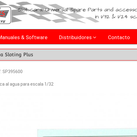
Slot cars, Universal Spare Parts and accesso
in 1/32 & 1/24 sc
Manuales & Software
Distribuidores
Contacto
a Sloting Plus
f: SP395600
ca al agua para escala 1/32