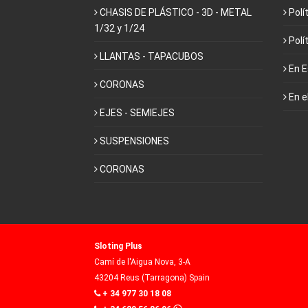
CHASIS DE PLÁSTICO - 3D - METAL
Polí
1/32 y 1/24
Polí
LLANTAS - TAPACUBOS
En 
CORONAS
En e
EJES - SEMIEJES
SUSPENSIONES
CORONAS
Sloting Plus
Camí de l'Aigua Nova, 3-A
43204 Reus (Tarragona) Spain
+ 34 977 30 18 08