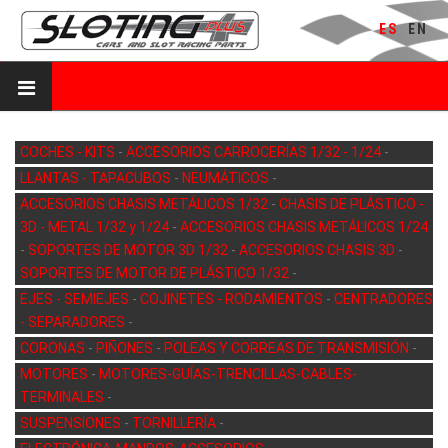
ES
EN
COCHES - KITS
-
ACCESORIOS CARROCERÍAS 1/32 - 1/24
-
LLANTAS - TAPACUBOS
-
NEUMÁTICOS
-
ACCESORIOS CHASIS METÁLICOS 1/32
-
CHASIS DE PLÁSTICO -
3D - METAL 1/32 y 1/24
-
ACCESORIOS CHASIS METÁLICOS 1/24
-
SOPORTES DE MOTOR 3D 1/32
-
ACCESORIOS CHASIS 3D
-
SOPORTES DE MOTOR DE PLÁSTICO 1/32
-
EJES - SEMIEJES
-
COJINETES - RODAMIENTOS
-
CENTRADORES
- SEPARADORES
-
CORONAS
-
PIÑONES
-
POLEAS Y CORREAS DE TRANSMISIÓN
-
MOTORES
-
MOTORES-GUÍAS-TRENCILLAS-CABLES-
TERMINALES
-
SUSPENSIONES
-
TORNILLERÍA
-