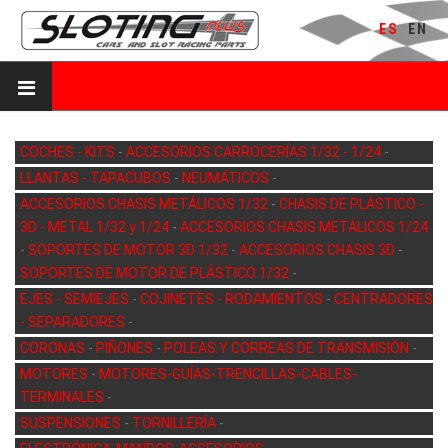
ES
EN
COCHES - KITS
-
ACCESORIOS CARROCERÍAS 1/32 - 1/24
-
LLANTAS - TAPACUBOS
-
NEUMÁTICOS
-
ACCESORIOS CHASIS METÁLICOS 1/32
-
CHASIS DE PLÁSTICO -
3D - METAL 1/32 y 1/24
-
ACCESORIOS CHASIS METÁLICOS 1/24
-
SOPORTES DE MOTOR 3D 1/32
-
ACCESORIOS CHASIS 3D
-
SOPORTES DE MOTOR DE PLÁSTICO 1/32
-
EJES - SEMIEJES
-
COJINETES - RODAMIENTOS
-
CENTRADORES
- SEPARADORES
-
CORONAS
-
PIÑONES
-
POLEAS Y CORREAS DE TRANSMISIÓN
-
MOTORES
-
MOTORES-GUÍAS-TRENCILLAS-CABLES-
TERMINALES
-
SUSPENSIONES
-
TORNILLERÍA
-