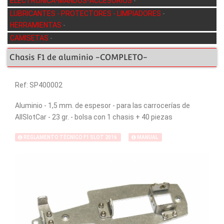
ELECTRÓNICA-MANDOS-ACCESORIOS
-
LUBRICANTES - PROTECTORES - LIMPIADORES
-
HERRAMIENTAS
-
CAMISETAS
-
Chasis F1 de aluminio -COMPLETO-
Ref: SP400002
Aluminio - 1,5 mm. de espesor - para las carrocerías de
AllSlotCar - 23 gr. - bolsa con 1 chasis + 40 piezas
REGLAMENTO TÉCNICO F1 SLOT 2016
MANUAL