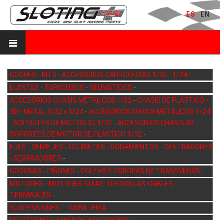
ES
EN
COCHES - KITS
-
ACCESORIOS CARROCERÍAS 1/32 - 1/24
-
LLANTAS - TAPACUBOS
-
NEUMÁTICOS
-
ACCESORIOS CHASIS METÁLICOS 1/32
-
CHASIS DE PLÁSTICO -
3D - METAL 1/32 y 1/24
-
ACCESORIOS CHASIS METÁLICOS 1/24
-
SOPORTES DE MOTOR 3D 1/32
-
ACCESORIOS CHASIS 3D
-
SOPORTES DE MOTOR DE PLÁSTICO 1/32
-
EJES - SEMIEJES
-
COJINETES - RODAMIENTOS
-
CENTRADORES
- SEPARADORES
-
CORONAS
-
PIÑONES
-
POLEAS Y CORREAS DE TRANSMISIÓN
-
MOTORES
-
MOTORES-GUÍAS-TRENCILLAS-CABLES-
TERMINALES
-
SUSPENSIONES
-
TORNILLERÍA
-