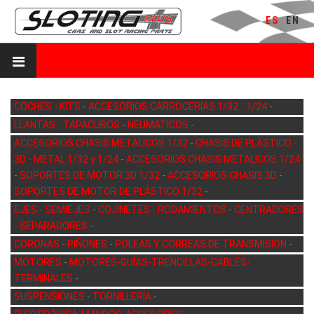
ES
EN
COCHES - KITS
-
ACCESORIOS CARROCERÍAS 1/32 - 1/24
-
LLANTAS - TAPACUBOS
-
NEUMÁTICOS
-
ACCESORIOS CHASIS METÁLICOS 1/32
-
CHASIS DE PLÁSTICO -
3D - METAL 1/32 y 1/24
-
ACCESORIOS CHASIS METÁLICOS 1/24
-
SOPORTES DE MOTOR 3D 1/32
-
ACCESORIOS CHASIS 3D
-
SOPORTES DE MOTOR DE PLÁSTICO 1/32
-
EJES - SEMIEJES
-
COJINETES - RODAMIENTOS
-
CENTRADORES
- SEPARADORES
-
CORONAS
-
PIÑONES
-
POLEAS Y CORREAS DE TRANSMISIÓN
-
MOTORES
-
MOTORES-GUÍAS-TRENCILLAS-CABLES-
TERMINALES
-
SUSPENSIONES
-
TORNILLERÍA
-