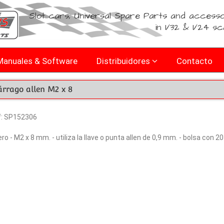
Slot cars, Universal Spare Parts and accesso
in 1/32 & 1/24 sc
Manuales & Software
Distribuidores
Contacto
árrago allen M2 x 8
f: SP152306
ro - M2 x 8 mm. - utiliza la llave o punta allen de 0,9 mm. - bolsa con 2