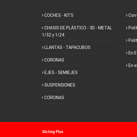
COCHES - KITS
Con
CHASIS DE PLÁSTICO - 3D - METAL
Polí
1/32 y 1/24
Polí
LLANTAS - TAPACUBOS
En 
CORONAS
En e
EJES - SEMIEJES
SUSPENSIONES
CORONAS
Sloting Plus