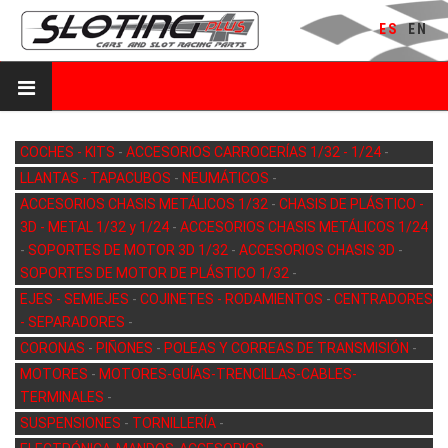
ES
EN
COCHES - KITS
-
ACCESORIOS CARROCERÍAS 1/32 - 1/24
-
LLANTAS - TAPACUBOS
-
NEUMÁTICOS
-
ACCESORIOS CHASIS METÁLICOS 1/32
-
CHASIS DE PLÁSTICO -
3D - METAL 1/32 y 1/24
-
ACCESORIOS CHASIS METÁLICOS 1/24
-
SOPORTES DE MOTOR 3D 1/32
-
ACCESORIOS CHASIS 3D
-
SOPORTES DE MOTOR DE PLÁSTICO 1/32
-
EJES - SEMIEJES
-
COJINETES - RODAMIENTOS
-
CENTRADORES
- SEPARADORES
-
CORONAS
-
PIÑONES
-
POLEAS Y CORREAS DE TRANSMISIÓN
-
MOTORES
-
MOTORES-GUÍAS-TRENCILLAS-CABLES-
TERMINALES
-
SUSPENSIONES
-
TORNILLERÍA
-