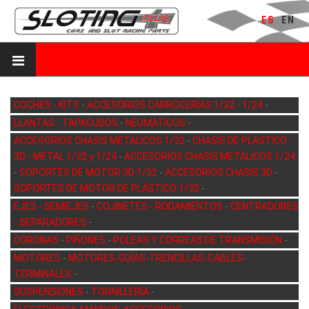
ES
EN
COCHES - KITS
-
ACCESORIOS CARROCERÍAS 1/32 - 1/24
-
LLANTAS - TAPACUBOS
-
NEUMÁTICOS
-
ACCESORIOS CHASIS METÁLICOS 1/32
-
CHASIS DE PLÁSTICO -
3D - METAL 1/32 y 1/24
-
ACCESORIOS CHASIS METÁLICOS 1/24
-
SOPORTES DE MOTOR 3D 1/32
-
ACCESORIOS CHASIS 3D
-
SOPORTES DE MOTOR DE PLÁSTICO 1/32
-
EJES - SEMIEJES
-
COJINETES - RODAMIENTOS
-
CENTRADORES
- SEPARADORES
-
CORONAS
-
PIÑONES
-
POLEAS Y CORREAS DE TRANSMISIÓN
-
MOTORES
-
MOTORES-GUÍAS-TRENCILLAS-CABLES-
TERMINALES
-
SUSPENSIONES
-
TORNILLERÍA
-