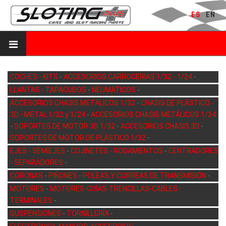
ES
EN
COCHES - KITS
-
ACCESORIOS CARROCERÍAS 1/32 - 1/24
-
LLANTAS - TAPACUBOS
-
NEUMÁTICOS
-
ACCESORIOS CHASIS METÁLICOS 1/32
-
CHASIS DE PLÁSTICO -
3D - METAL 1/32 y 1/24
-
ACCESORIOS CHASIS METÁLICOS 1/24
-
SOPORTES DE MOTOR 3D 1/32
-
ACCESORIOS CHASIS 3D
-
SOPORTES DE MOTOR DE PLÁSTICO 1/32
-
EJES - SEMIEJES
-
COJINETES - RODAMIENTOS
-
CENTRADORES
- SEPARADORES
-
CORONAS
-
PIÑONES
-
POLEAS Y CORREAS DE TRANSMISIÓN
-
MOTORES
-
MOTORES-GUÍAS-TRENCILLAS-CABLES-
TERMINALES
-
SUSPENSIONES
-
TORNILLERÍA
-