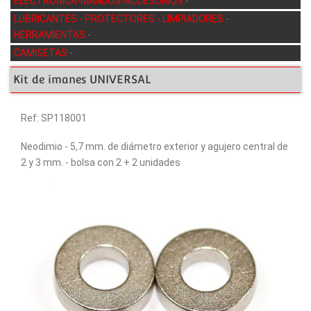
ELECTRÓNICA-MANDOS-ACCESORIOS
-
LUBRICANTES - PROTECTORES - LIMPIADORES
-
HERRAMIENTAS
-
CAMISETAS
-
Kit de imanes UNIVERSAL
Ref: SP118001
Neodimio - 5,7 mm. de diámetro exterior y agujero central de
2 y 3 mm. - bolsa con 2 + 2 unidades