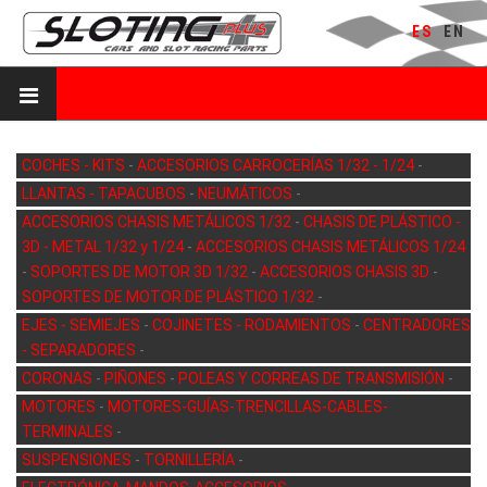
ES
EN
COCHES - KITS
-
ACCESORIOS CARROCERÍAS 1/32 - 1/24
-
LLANTAS - TAPACUBOS
-
NEUMÁTICOS
-
ACCESORIOS CHASIS METÁLICOS 1/32
-
CHASIS DE PLÁSTICO -
3D - METAL 1/32 y 1/24
-
ACCESORIOS CHASIS METÁLICOS 1/24
-
SOPORTES DE MOTOR 3D 1/32
-
ACCESORIOS CHASIS 3D
-
SOPORTES DE MOTOR DE PLÁSTICO 1/32
-
EJES - SEMIEJES
-
COJINETES - RODAMIENTOS
-
CENTRADORES
- SEPARADORES
-
CORONAS
-
PIÑONES
-
POLEAS Y CORREAS DE TRANSMISIÓN
-
MOTORES
-
MOTORES-GUÍAS-TRENCILLAS-CABLES-
TERMINALES
-
SUSPENSIONES
-
TORNILLERÍA
-