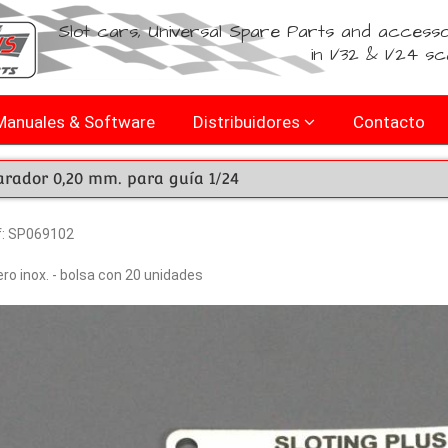
Slot cars, Universal Spare Parts and accesso
in 1/32 & 1/24 sc
Manuales & Software
Distribuidores
Contacto
arador 0,20 mm. para guía 1/24
f: SP069102
ro inox. - bolsa con 20 unidades