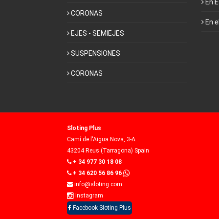
En 
CORONAS
En e
EJES - SEMIEJES
SUSPENSIONES
CORONAS
Sloting Plus
Camí de l'Aigua Nova, 3-A
43204 Reus (Tarragona) Spain
+ 34 977 30 18 08
+ 34 620 56 86 96
info@sloting.com
Instagram
Facebook Sloting Plus