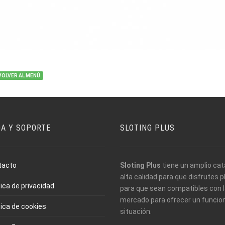
VOLVER AL MENÚ
DA Y SOPORTE
SLOTING PLUS
tacto
Sloting Plus
tiene un amplio cat
alta calidad para que disfrutes
tica de privacidad
para que sean compatibles con l
mercado para ofrecer un funcio
tica de cookies
situación.