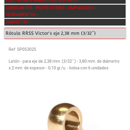
ELECTRÓNICA-MANDOS-ACCESORIOS
-
LUBRICANTES - PROTECTORES - LIMPIADORES
-
HERRAMIENTAS
-
CAMISETAS
-
Rótula RRSS Victor's eje 2,38 mm (3/32´´)
Ref: SP053025
Latón - para eje de 2,38 mm. (3/32´´) - 3,80 mm. de diámetro
x 2 mm. de espesor - 0,10 gr./u. - bolsa con 6 unidades