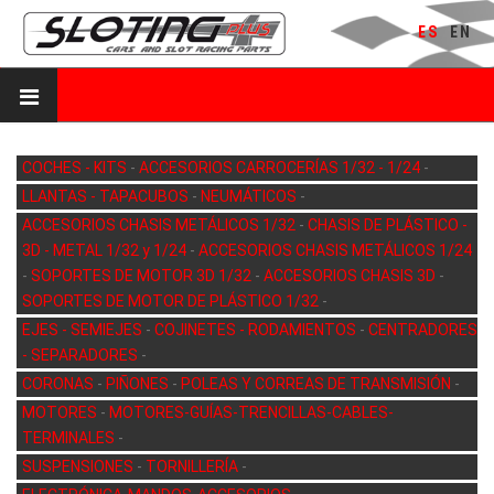
ES
EN
COCHES - KITS
-
ACCESORIOS CARROCERÍAS 1/32 - 1/24
-
LLANTAS - TAPACUBOS
-
NEUMÁTICOS
-
ACCESORIOS CHASIS METÁLICOS 1/32
-
CHASIS DE PLÁSTICO -
3D - METAL 1/32 y 1/24
-
ACCESORIOS CHASIS METÁLICOS 1/24
-
SOPORTES DE MOTOR 3D 1/32
-
ACCESORIOS CHASIS 3D
-
SOPORTES DE MOTOR DE PLÁSTICO 1/32
-
EJES - SEMIEJES
-
COJINETES - RODAMIENTOS
-
CENTRADORES
- SEPARADORES
-
CORONAS
-
PIÑONES
-
POLEAS Y CORREAS DE TRANSMISIÓN
-
MOTORES
-
MOTORES-GUÍAS-TRENCILLAS-CABLES-
TERMINALES
-
SUSPENSIONES
-
TORNILLERÍA
-