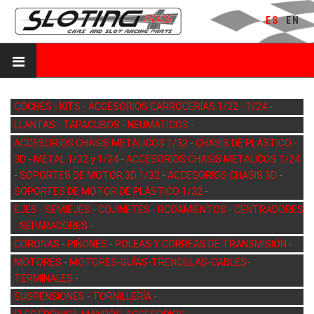
ES
EN
COCHES - KITS
-
ACCESORIOS CARROCERÍAS 1/32 - 1/24
-
LLANTAS - TAPACUBOS
-
NEUMÁTICOS
-
ACCESORIOS CHASIS METÁLICOS 1/32
-
CHASIS DE PLÁSTICO -
3D - METAL 1/32 y 1/24
-
ACCESORIOS CHASIS METÁLICOS 1/24
-
SOPORTES DE MOTOR 3D 1/32
-
ACCESORIOS CHASIS 3D
-
SOPORTES DE MOTOR DE PLÁSTICO 1/32
-
EJES - SEMIEJES
-
COJINETES - RODAMIENTOS
-
CENTRADORES
- SEPARADORES
-
CORONAS
-
PIÑONES
-
POLEAS Y CORREAS DE TRANSMISIÓN
-
MOTORES
-
MOTORES-GUÍAS-TRENCILLAS-CABLES-
TERMINALES
-
SUSPENSIONES
-
TORNILLERÍA
-